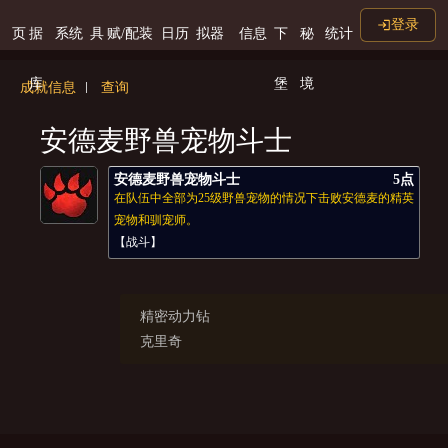
登录
页
据
系统
具
赋/配装
日历
拟器
信息
下
秘
统计
库
堡
境
成就信息
查询
安德麦野兽宠物斗士
安德麦野兽宠物斗士
5点
在队伍中全部为25级野兽宠物的情况下击败安德麦的精英
宠物和驯宠师。
【战斗】
精密动力钻
克里奇