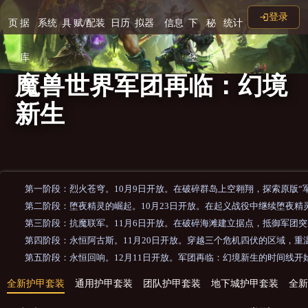
登录
页
据
系统
具
赋/配装
日历
拟器
信息
下
秘
统计
库
堡
境
魔兽世界军团再临：幻境
新生
第一阶段：烈火苍穹。10月9日开放。在破碎群岛上空翱翔，探索原版“
第二阶段：堕夜精灵的崛起。10月23日开放。在起义战役中继续堕夜
第三阶段：抗魔联军。11月6日开放。在破碎海滩建立据点，抵御军团
第四阶段：永恒阿古斯。11月20日开放。穿越三个危机四伏的区域，
第五阶段：永恒回响。12月11日开放。军团再临：幻境新生的时间线
全新护甲套装
通用护甲套装
团队护甲套装
地下城护甲套装
全新