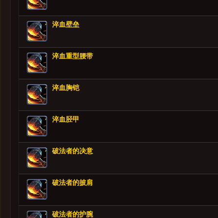
淬血壁垒
淬血重型腰带
淬血胸铠
淬血胫甲
破法者的决意
破法者的披肩
破法者的护腕