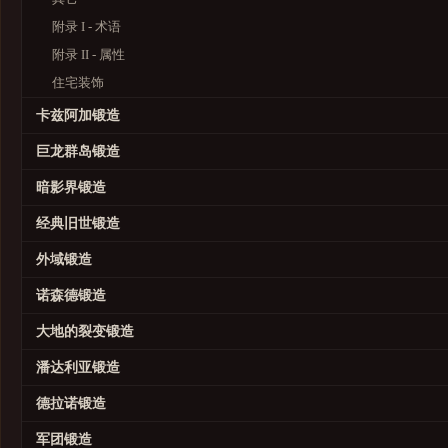
附录 I - 术语
附录 II - 属性
住宅装饰
卡兹阿加锻造
巨龙群岛锻造
暗影界锻造
经典旧世锻造
外域锻造
诺森德锻造
大地的裂变锻造
潘达利亚锻造
德拉诺锻造
军团锻造