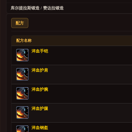
库尔提拉斯锻造 / 赞达拉锻造
配方
配方名称
淬血手铠
淬血护肩
淬血护腕
淬血护腿
淬血钢盔