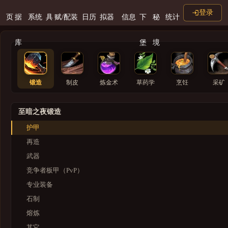
登录
页
据
系统
具
赋/配装
日历
拟器
信息
下
秘
统计
库
堡
境
锻造
制皮
炼金术
草药学
烹饪
采矿
至暗之夜锻造
护甲
再造
武器
竞争者板甲（PvP）
专业装备
石制
熔炼
其它