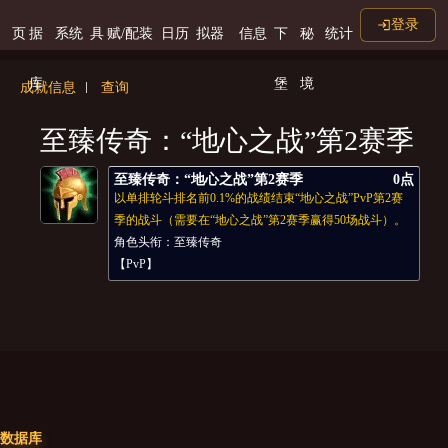
登录
页
据
系统
具
赋/配装
日历
拟器
信息
下
秘
统计
库
堡
境
成就信息
查询
至臻传奇：“地心之战”第2赛季
至臻传奇：“地心之战”第2赛季
0点
以单排轮斗排名前0.1%的战绩结束“地心之战”PvP第2赛
季的战斗（需要在“地心之战”第2赛季赢得50场战斗）。
角色头衔：至臻传奇
【PvP】
数据库