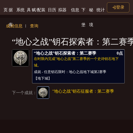
登录
页
据
系统
具
赋/配装
日历
拟器
信息
下
秘
统计
库
堡
境
成就信息
查询
“地心之战”钥石探索者：第二赛
“地心之战”钥石探索者：第二赛季
0点
在时限内完成“地心之战”第二赛季的一个史诗钥石地下
城。
成就 - 任意钥石限时：地心之战地下城第2赛季
【地下城】
“地心之战”钥石征服者：第二赛季
下一个成就：