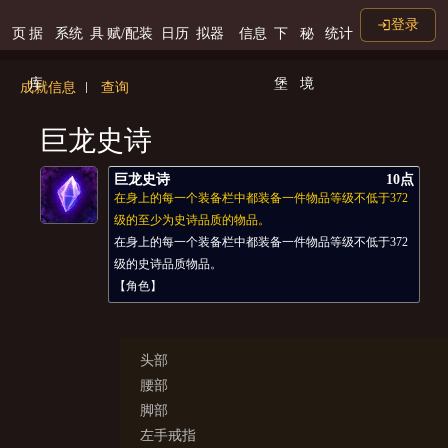
登录
页
据
系统
具
赋/配装
日历
拟器
信息
下
秘
统计
库
堡
境
成就信息
查询
巨龙史诗
巨龙史诗
10点
在身上的每一个装备栏中都装备一件物品等级不低于372
级的至少为史诗品质的物品。
在身上的每一个装备栏中都装备一件物品等级不低于372
级的史诗品质物品。
【角色】
头部
腰部
脚部
左手戒指