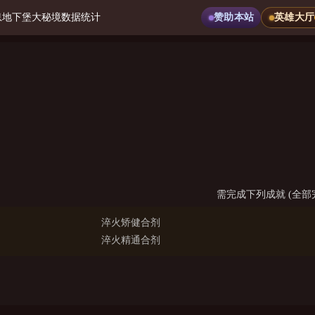
息
地下堡
大秘境
数据统计
赞助本站
英雄大厅
需完成下列成就 (全部
淬火矫健合剂
淬火精通合剂