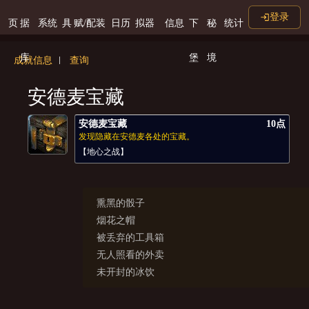
登录
页
据
系统
具
赋/配装
日历
拟器
信息
下
秘
统计
库
堡
境
成就信息
查询
安德麦宝藏
安德麦宝藏
10点
发现隐藏在安德麦各处的宝藏。
【地心之战】
熏黑的骰子
烟花之帽
被丢弃的工具箱
无人照看的外卖
未开封的冰饮