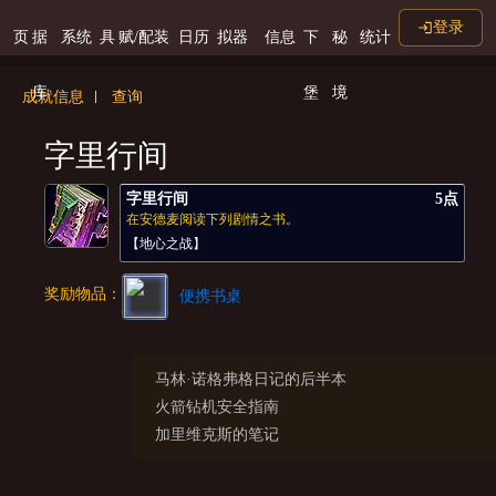
登录
页
据
系统
具
赋/配装
日历
拟器
信息
下
秘
统计
库
堡
境
成就信息
查询
字里行间
字里行间
5点
在安德麦阅读下列剧情之书。
【地心之战】
奖励物品：
便携书桌
马林·诺格弗格日记的后半本
火箭钻机安全指南
加里维克斯的笔记