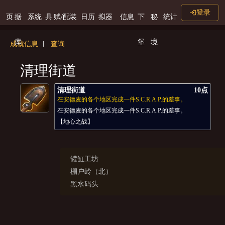
登录
页
据
系统
具
赋/配装
日历
拟器
信息
下
秘
统计
库
堡
境
成就信息
查询
清理街道
清理街道
10点
在安德麦的各个地区完成一件S.C.R.A.P.的差事。
在安德麦的各个地区完成一件S.C.R.A.P.的差事。
【地心之战】
罐缸工坊
棚户岭（北）
黑水码头