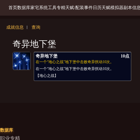
首页
数据库
家宅系统
工具
专精天赋/配装
事件日历
天赋模拟器
副本信
成就信息
查询
奇异地下堡
奇异地下堡
10点
在一个“地心之战”地下堡中击败奇异扰动10次。
在一个“地心之战”地下堡中击败奇异扰动10次。
【地心之战】
数据库
职业专精