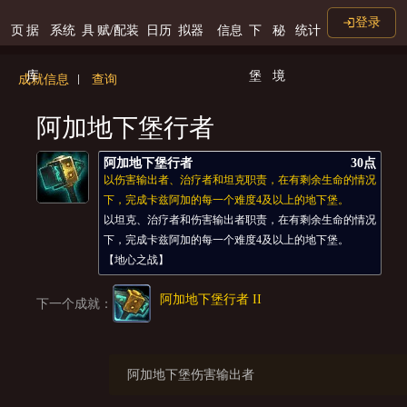
登录
页
据
系统
具
赋/配装
日历
拟器
信息
下
秘
统计
库
堡
境
成就信息
查询
阿加地下堡行者
阿加地下堡行者
30点
以伤害输出者、治疗者和坦克职责，在有剩余生命的情况
下，完成卡兹阿加的每一个难度4及以上的地下堡。
以坦克、治疗者和伤害输出者职责，在有剩余生命的情况
下，完成卡兹阿加的每一个难度4及以上的地下堡。
【地心之战】
阿加地下堡行者 II
下一个成就：
阿加地下堡伤害输出者