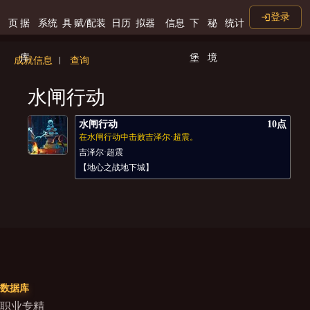
登录
页
据
系统
具
赋/配装
日历
拟器
信息
下
秘
统计
库
堡
境
成就信息
查询
水闸行动
水闸行动
10点
在水闸行动中击败吉泽尔·超震。
吉泽尔·超震
【地心之战地下城】
数据库
职业专精