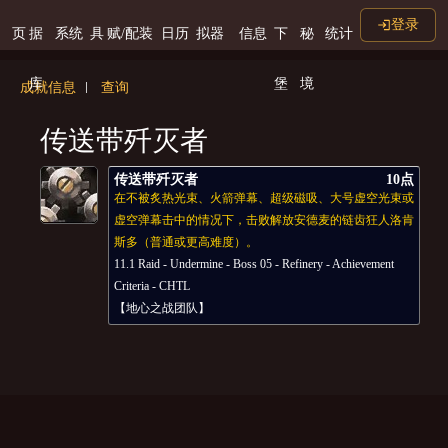
登录
页
据
系统
具
赋/配装
日历
拟器
信息
下
秘
统计
库
堡
境
成就信息
查询
传送带歼灭者
传送带歼灭者
10点
在不被炙热光束、火箭弹幕、超级磁吸、大号虚空光束或
虚空弹幕击中的情况下，击败解放安德麦的链齿狂人洛肯
斯多（普通或更高难度）。
11.1 Raid - Undermine - Boss 05 - Refinery - Achievement
Criteria - CHTL
【地心之战团队】