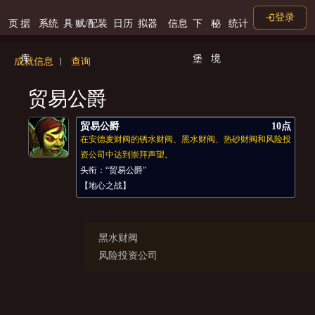
登录
页
据
系统
具
赋/配装
日历
拟器
信息
下
秘
统计
库
堡
境
成就信息
查询
贸易公爵
贸易公爵
10点
在安德麦财阀的锈水财阀、黑水财阀、热砂财阀和风险投
资公司中达到崇拜声望。
头衔：“贸易公爵”
【地心之战】
黑水财阀
风险投资公司