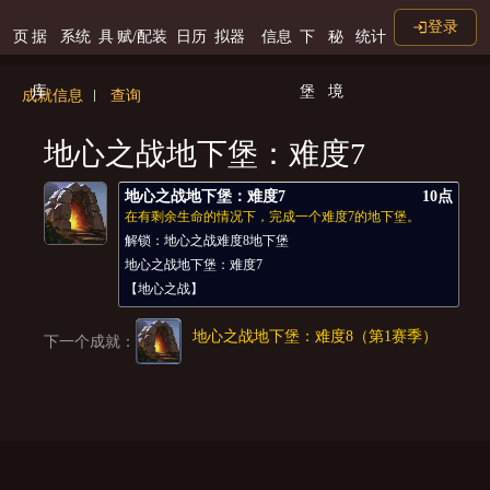
登录
页
据
系统
具
赋/配装
日历
拟器
信息
下
秘
统计
库
堡
境
成就信息
查询
地心之战地下堡：难度7
地心之战地下堡：难度7
10点
在有剩余生命的情况下，完成一个难度7的地下堡。
解锁：地心之战难度8地下堡
地心之战地下堡：难度7
【地心之战】
地心之战地下堡：难度8（第1赛季）
下一个成就：