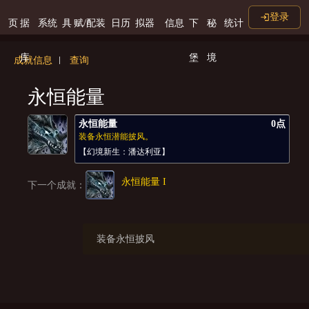
登录
页
据
系统
具
赋/配装
日历
拟器
信息
下
秘
统计
库
堡
境
成就信息
查询
永恒能量
永恒能量
0点
装备永恒潜能披风。
【幻境新生：潘达利亚】
永恒能量 I
下一个成就：
装备永恒披风