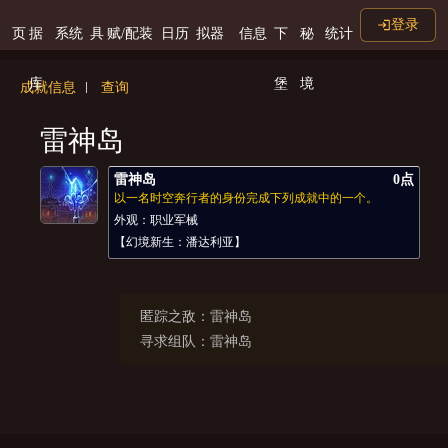
登录
页
据
系统
具
赋/配装
日历
拟器
信息
下
秘
统计
库
堡
境
成就信息
查询
雷神岛
雷神岛
0点
以一名时空奔行者的身份完成下列成就中的一个。
外观：职业军械
【幻境新生：潘达利亚】
匿踪之敌：雷神岛
寻求组队：雷神岛