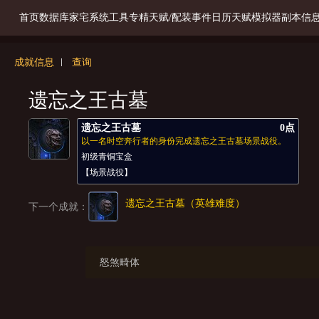
首页
数据库
家宅系统
工具
专精天赋/配装
事件日历
天赋模拟器
副本信
成就信息
查询
遗忘之王古墓
遗忘之王古墓
0点
以一名时空奔行者的身份完成遗忘之王古墓场景战役。
初级青铜宝盒
【场景战役】
遗忘之王古墓（英雄难度）
下一个成就：
怒煞畸体