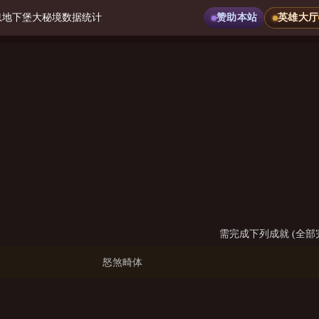
息
地下堡
大秘境
数据统计
赞助本站
英雄大厅
需完成下列成就 (全部
怒煞畸体