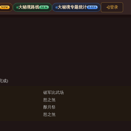
大秘境路线
大秘境专题统计
登录
NEW
NEW
DATA
完成)
破军比武场
怒之煞
酿月祭
怒之煞