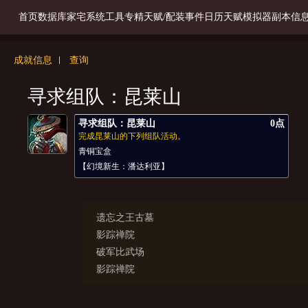
首页
数据库
家宅系统
工具
专精天赋/配装
事件日历
天赋模拟器
副本信
成就信息
查询
寻求组队：昆莱山
寻求组队：昆莱山
0点
完成昆莱山的下列组队活动。
青铜宝盒
【幻境新生：潘达利亚】
遗忘之王古墓
影踪禅院
破军比武场
影踪禅院