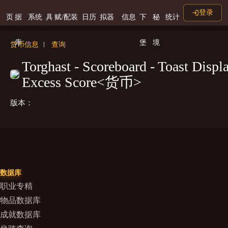
登录
页
据
系统
具
赋/配装
日历
拟器
信息
下
秘
统计
库
堡
境
货币信息
查询
Torghast - Scoreboard - Toast Displ
Excess Score<货币>
版本：
数据库
职业专精
物品数据库
成就数据库