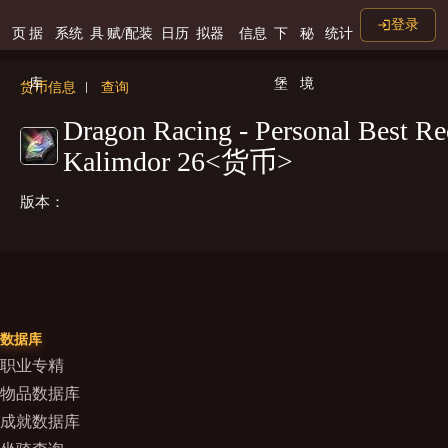
登录
页
据
系统
具
赋/配装
日历
拟器
信息
下
秘
统计
库
堡
境
货币信息
查询
Dragon Racing - Personal Best Re
Kalimdor 26<货币>
版本：
数据库
职业专精
物品数据库
成就数据库