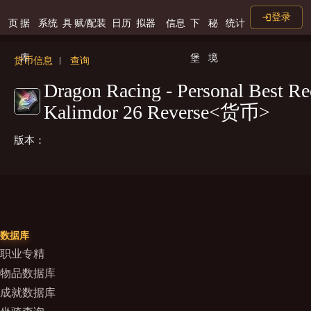
登录
页
据
系统
具
赋/配装
日历
拟器
信息
下
秘
统计
库
堡
境
货币信息
查询
Dragon Racing - Personal Best Re
Kalimdor 26 Reverse<货币>
版本：
数据库
职业专精
物品数据库
成就数据库