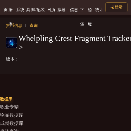
登录
页
据
系统
具
赋/配装
日历
拟器
信息
下
秘
统计
库
堡
境
货币信息
查询
Whelpling Crest Fragment Trac
>
版本：
数据库
职业专精
物品数据库
成就数据库