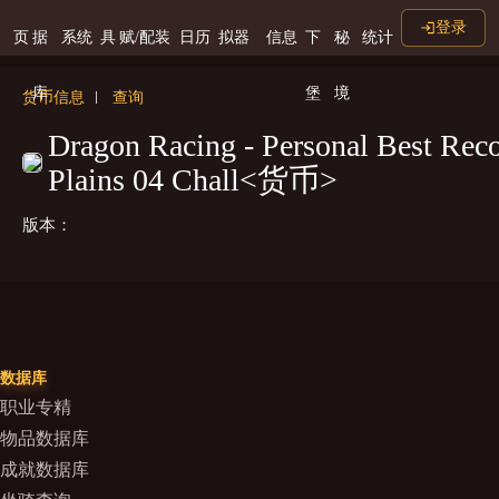
登录
页
据
系统
具
赋/配装
日历
拟器
信息
下
秘
统计
库
堡
境
货币信息
查询
Dragon Racing - Personal Best Reco
Plains 04 Chall<货币>
版本：
数据库
职业专精
物品数据库
成就数据库