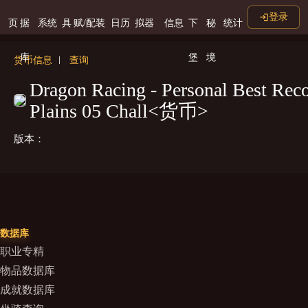
登录
页
据
系统
具
赋/配装
日历
拟器
信息
下
秘
统计
库
堡
境
货币信息
查询
Dragon Racing - Personal Best Reco
Plains 05 Chall<货币>
版本：
数据库
职业专精
物品数据库
成就数据库