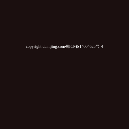
copyright damijing.com
蜀ICP备14004625号-4