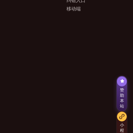
纠错入口
移动端
赞
助
本
站
小
程