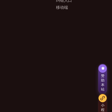
纠错入口
移动端
赞
助
本
站
小
程