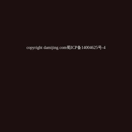
copyright damijing.com
蜀ICP备14004625号-4