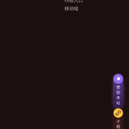
纠错入口
移动端
赞
助
本
站
小
程