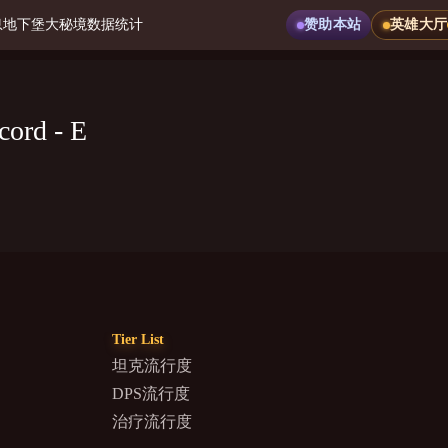
息
地下堡
大秘境
数据统计
赞助本站
英雄大厅
cord - E
Tier List
坦克流行度
DPS流行度
治疗流行度