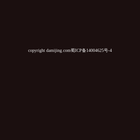
copyright damijing.com
蜀ICP备14004625号-4