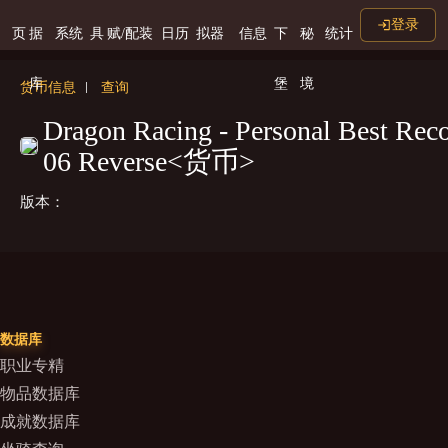
登录
页
据
系统
具
赋/配装
日历
拟器
信息
下
秘
统计
库
堡
境
货币信息
查询
Dragon Racing - Personal Best Reco
06 Reverse<货币>
版本：
数据库
职业专精
物品数据库
成就数据库