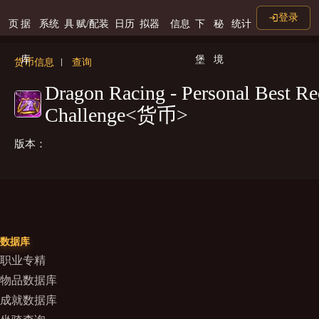
登录
页
据
系统
具
赋/配装
日历
拟器
信息
下
秘
统计
库
堡
境
货币信息
查询
Dragon Racing - Personal Best Re
Challenge<货币>
版本：
数据库
职业专精
物品数据库
成就数据库