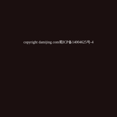
copyright damijing.com
蜀ICP备14004625号-4