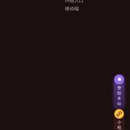
纠错入口
移动端
赞
助
本
站
小
程