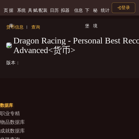
登录
页
据
系统
具
赋/配装
日历
拟器
信息
下
秘
统计
库
堡
境
货币信息
查询
Dragon Racing - Personal Best Rec
Advanced<货币>
版本：
数据库
职业专精
物品数据库
成就数据库