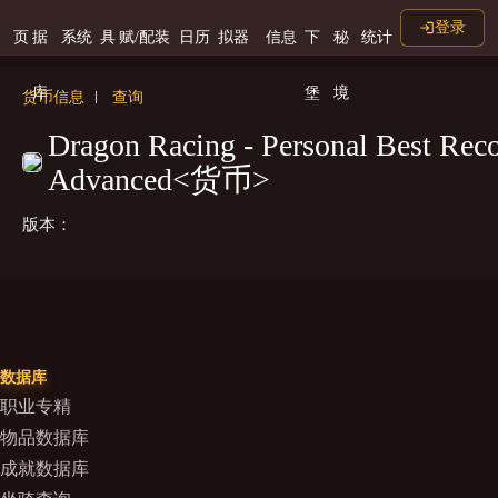
登录
页
据
系统
具
赋/配装
日历
拟器
信息
下
秘
统计
库
堡
境
货币信息
查询
Dragon Racing - Personal Best Rec
Advanced<货币>
版本：
数据库
职业专精
物品数据库
成就数据库