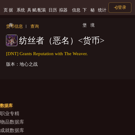
登录
页
据
系统
具
赋/配装
日历
拟器
信息
下
秘
统计
库
堡
境
货币信息
查询
纺丝者（恶名）<货币>
[DNT] Grants Reputation with The Weaver.
版本：地心之战
数据库
职业专精
物品数据库
成就数据库