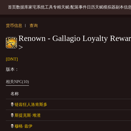
首页
数据库
家宅系统
工具
专精天赋/配装
事件日历
天赋模拟器
副本信
货币信息
查询
Renown - Gallagio Loyalty Rew
>
[DNT]
版本：
相关NPC(10)
名称
链齿狂人洛肯斯多
斯提克斯·堆渣
穆格·兹伊