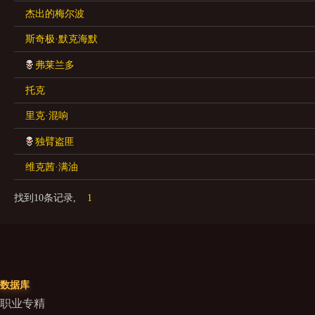
杰出的梅尔波
斯奇极·默克海默
弗莱兰多
托克
里克·混响
独臂盗匪
维克茜·满油
找到10条记录,
1
数据库
职业专精