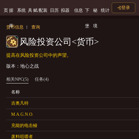
登录
页
据
系统
具
赋/配装
日历
拟器
信息
下
秘
统计
库
堡
境
货币信息
查询
风险投资公司<货币>
提高在风险投资公司中的声望。
版本：地心之战
相关NPC(5)
任务(4)
名称
吉奥凡特
M.A.G.N.O.
充能的电击鳗
废料咀嚼者