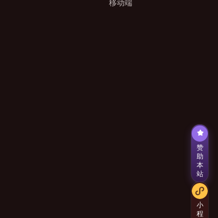
移动端
赞
助
本
站
小
程