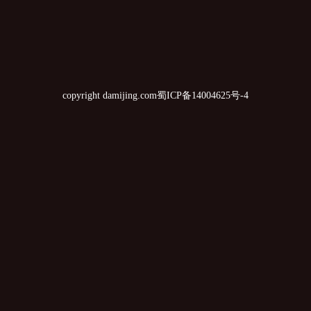
copyright damijing.com
蜀ICP备14004625号-4