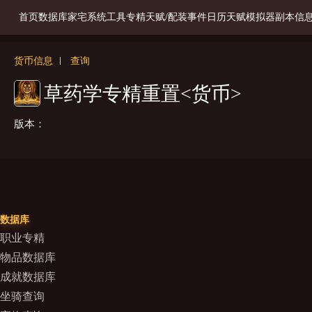
首页
数据库
家宅系统
工具
专精天赋/配装
事件日历
天赋模拟器
副本信
货币信息
查询
草药学专精重置<货币>
版本：
数据库
职业专精
物品数据库
成就数据库
坐骑查询