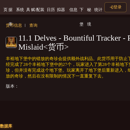
登录
页
据
系统
具
赋/配装
日历
拟器
信息
下
秘
统计
库
堡
境
货币信息
查询
11.1 Delves - Bountiful Tracker - 
Mislaid<货币>
丰裕地下堡中的错放的奇珍会提供额外战利品。此货币用于防止
经完成了28个丰裕地下堡中的27个，玩家进入了第28个丰裕地
珍，但并没有完成这个地下堡。玩家离开了地下堡后重新进入，
放的奇珍，然后在没有限制的情况下一直重复下去。
版本：
数据库