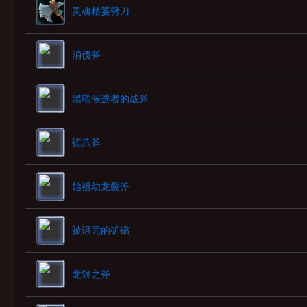
灵魂枯萎劈刀
消债斧
黑曜候选者的战斧
镔爪斧
始祖幼龙裂斧
被诅咒的矿镐
龙银之斧