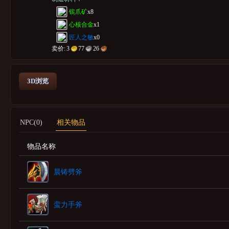
镔爪矿
x8
心核合金
x1
匠人之敏
x0
卖价:
3
77
26
3D浏览
NPC(0)
相关物品
物品名称
晨铸劈斧
蛮力手斧