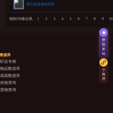
猩红候选者的战斧
找到358条记录,
1
2
3
4
5
6
7
8
9
10
赞
助
本
站
数据库
职业专精
物品数据库
小
程
成就数据库
序
坐骑查询
宠物查询