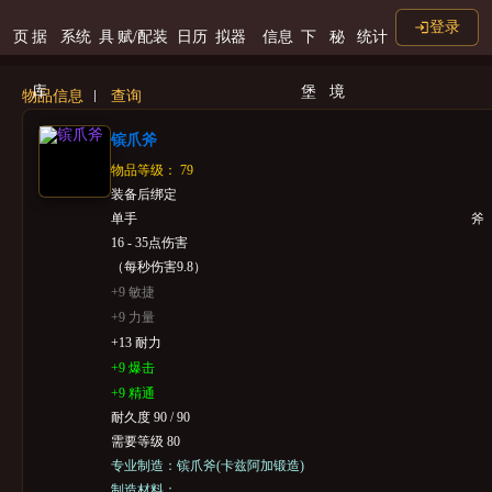
登录
页
据
系统
具
赋/配装
日历
拟器
信息
下
秘
统计
库
堡
境
物品信息
查询
镔爪斧
物品等级： 79
装备后绑定
单手
斧
16 - 35点伤害
（每秒伤害9.8）
+9 敏捷
+9 力量
+13 耐力
+9 爆击
+9 精通
耐久度 90 / 90
需要等级 80
专业制造：镔爪斧(卡兹阿加锻造)
制造材料：