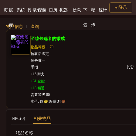
登录
页
据
系统
具
赋/配装
日历
拟器
信息
下
秘
统计
库
堡
境
物品信息
查询
至臻候选者的徽戒
物品等级： 79
拾取后绑定
装备唯一
手指
其它
+15 耐力
+31 全能
+18 精通
需要等级 80
卖价:
19
16
34
NPC(0)
相关物品
物品名称