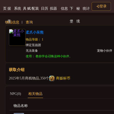
登录
页
据
系统
具
赋/配装
日历
拟器
信息
下
秘
统计
库
堡
境
物品信息
查询
柔爪小呆熊
物品等级： 1
绑定至战团
无法装备
宠物小伙伴
使用： 教你学会召唤这种小伙伴。
获取介绍
2025年5月商栈物品,350个
商贩标币
NPC(0)
相关物品
物品名称