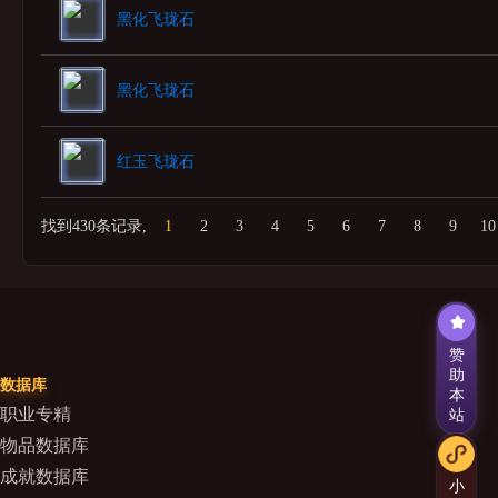
黑化飞珑石
黑化飞珑石
红玉飞珑石
找到430条记录,
1
2
3
4
5
6
7
8
9
10
赞
助
数据库
本
职业专精
站
物品数据库
成就数据库
小