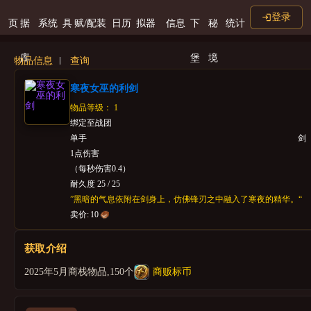
登录
页
据
系统
具
赋/配装
日历
拟器
信息
下
秘
统计
库
堡
境
物品信息
查询
寒夜女巫的利剑
物品等级： 1
绑定至战团
单手
剑
1点伤害
（每秒伤害0.4）
耐久度 25 / 25
”黑暗的气息依附在剑身上，仿佛锋刃之中融入了寒夜的精华。“
卖价:
10
获取介绍
2025年5月商栈物品,150个
商贩标币