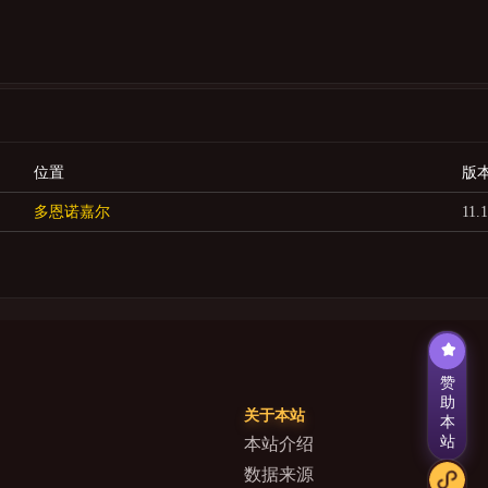
位置
版
多恩诺嘉尔
11.1
赞
助
关于本站
本
站
本站介绍
数据来源