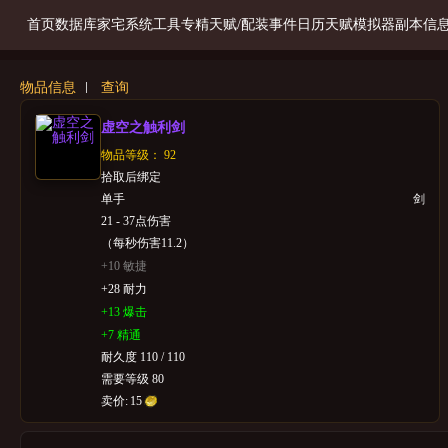
首页
数据库
家宅系统
工具
专精天赋/配装
事件日历
天赋模拟器
副本信
物品信息
查询
虚空之触利剑
物品等级： 92
拾取后绑定
单手
剑
21 - 37点伤害
（每秒伤害11.2）
+10 敏捷
+28 耐力
+13 爆击
+7 精通
耐久度 110 / 110
需要等级 80
卖价:
15