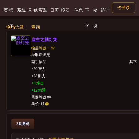
登录
页
据
系统
具
赋/配装
日历
拟器
信息
下
秘
统计
库
堡
境
物品信息
查询
虚空之触灯笼
物品等级： 92
拾取后绑定
副手物品
其它
+30 智力
+28 耐力
+8 爆击
+12 精通
需要等级 80
卖价:
15
3D浏览