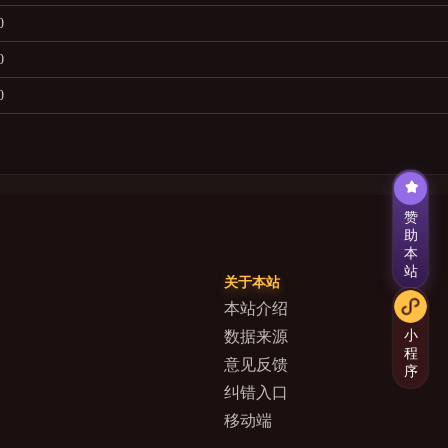
0
0
0
赞
助
本
站
关于本站
本站介绍
小
数据来源
程
意见反馈
序
纠错入口
移动端