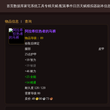
首页
数据库
家宅系统
工具
专精天赋/配装
事件日历
天赋模拟器
副本信
物品信息
查询
阿拉希狂热者的马裤
物品等级： 89
拾取后绑定
腿部
皮甲
25点护甲
+19 智力
+19 敏捷
+46 耐力
+25 全能
+14 精通
耐久度 120 / 120
需要等级 80
卖价:
49
80
73