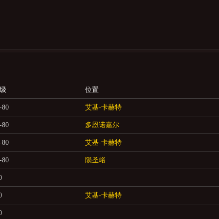
级
位置
-80
艾基-卡赫特
-80
多恩诺嘉尔
-80
艾基-卡赫特
-80
陨圣峪
0
0
艾基-卡赫特
0