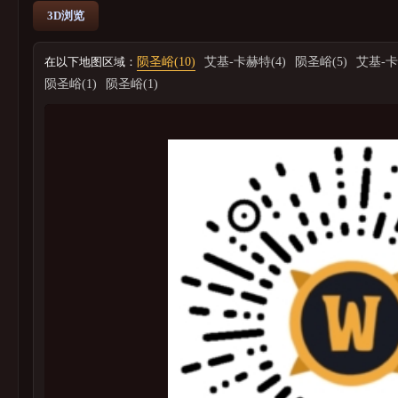
3D浏览
在以下地图区域：
陨圣峪(10)
艾基-卡赫特(4)
陨圣峪(5)
艾基-卡
陨圣峪(1)
陨圣峪(1)