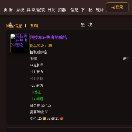
登录
页
据
系统
具
赋/配装
日历
拟器
信息
下
秘
统计
库
堡
境
物品信息
查询
阿拉希狂热者的腕轮
物品等级： 89
拾取后绑定
腕部
皮甲
14点护甲
+11 智力
+11 敏捷
+26 耐力
+8 爆击
+14 精通
耐久度 55 / 55
需要等级 80
卖价:
25
32
21