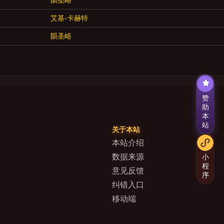
陨圣峪
艾基-卡赫特
陨圣峪
赞
助
本
站
关于本站
本站介绍
数据来源
小
程
意见反馈
序
纠错入口
移动端