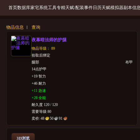
首页
数据库
家宅系统
工具
专精天赋/配装
事件日历
天赋模拟器
副本信
物品信息
查询
夜幕暗法师的护腿
物品等级： 89
拾取后绑定
腿部
布甲
14点护甲
+19 智力
+46 耐力
+11 急速
+28 全能
耐久度 120 / 120
需要等级 80
卖价:
48
50
91
3D浏览