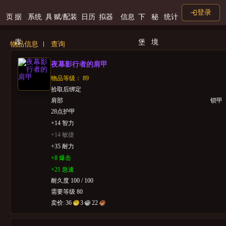
登录
页
据
系统
具
赋/配装
日历
拟器
信息
下
秘
统计
库
堡
境
物品信息
查询
夜幕影行者的肩甲
物品等级： 89
拾取后绑定
肩部
锁甲
28点护甲
+14 智力
+14 敏捷
+35 耐力
+8 爆击
+21 急速
耐久度 100 / 100
需要等级 80
卖价:
36
3
22