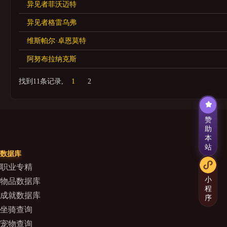
异见者菲沃迈特
异见者格雷乌弗
维斯帕尔·卓恩莫特
阿努布拉纳克斯
找到11条记录,
1
2
赞
助
本
站
数据库
职业专精
小
物品数据库
程
成就数据库
序
坐骑查询
宠物查询