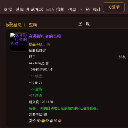
登录
页
据
系统
具
赋/配装
日历
拟器
信息
下
秘
统计
库
堡
境
物品信息
查询
夜幕影行者的长棍
物品等级： 89
拾取后绑定
双手
法杖
44 - 60点伤害
（每秒伤害14.4）
+19 敏捷
+46 耐力
+22 全能
+17 精通
耐久度 120 / 120
装备： 你的自动攻击造成额外的9点暗影伤害。
需要等级 80
卖价:
90
62
69